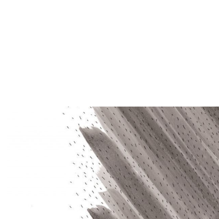
Children
Travel
Black / White