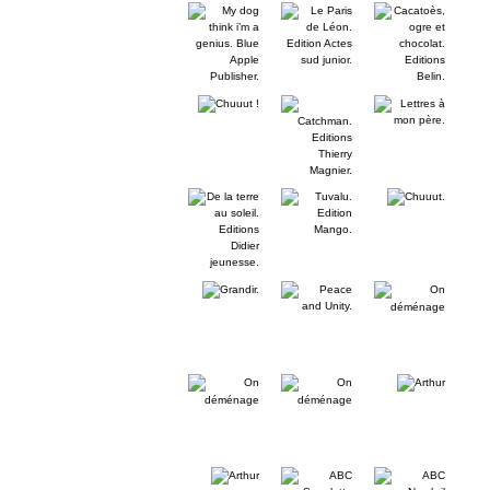
My
Le
Cacatoès,
Blue
dog
Paris
ogre
Apple
think
de
et
Publisher.
i’m
Léon.
chocolat.
a
Edition
Editions
genius.
Actes
Belin.
Chuuut
Catchman.
Lettres
Blue
sud
!
Editions
à
Apple
junior.
Thierry
mon
Publisher.
Magnier.
père.
De
Tuvalu.
Chuuut.
la
Edition
terre
Mango.
au
soleil.
Editions
Grandir.
Peace
On
Didier
and
déménage
jeunesse.
Unity.
On
On
Arthur
déménage
déménage
Arthur
ABC
ABC