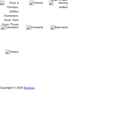
Face
Voiture
Saving
Trinh
à
dollars
Xuan
l’Univers.
Thuan
Edition
Autrement.
Texte
Libération
Chasteté
Bad
Trinh
word
Xuan
Thuan
Amour
Copyright © 2026
Barroux